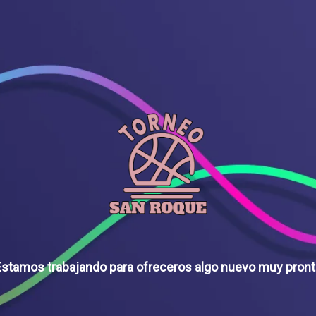
stamos trabajando para ofreceros algo nuevo muy pron