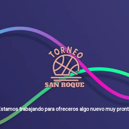
stamos trabajando para ofreceros algo nuevo muy pron