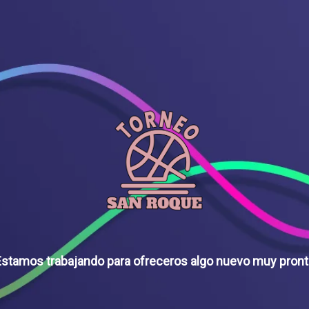
stamos trabajando para ofreceros algo nuevo muy pron